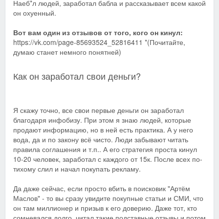
Наеб*л людей, заработал бабла и рассказывает всем какой
он охуенный.
Вот вам один из отзывов от того, кого он кинул:
https://vk.com/page-85693524_52816411 *(Почитайте,
думаю станет немного понятней)
Как он заработал свои деньги?
Я скажу точно, все свои первые деньги он заработал
благодаря инфобизу. При этом я знаю людей, которые
продают информацию, но в ней есть практика. А у него
вода, да и по закону всё чисто. Люди забывают читать
правила соглашения и т.п.. А его стратегия проста кинул
10-20 человек, заработал с каждого от 15к. После всех по-
тихому слил и начал покупать рекламу.
Да даже сейчас, если просто вбить в поисковик "Артём
Маслов" - то вы сразу увидите покупные статьи и СМИ, что
он там миллионер и призыв к его доверию. Даже тот, кто
сомневался долго, читал такие подставные отзывы и потом