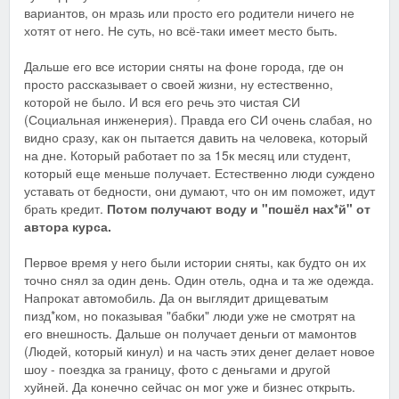
вариантов, он мразь или просто его родители ничего не
хотят от него. Не суть, но всё-таки имеет место быть.
Дальше его все истории сняты на фоне города, где он
просто рассказывает о своей жизни, ну естественно,
которой не было. И вся его речь это чистая СИ
(Социальная инженерия). Правда его СИ очень слабая, но
видно сразу, как он пытается давить на человека, который
на дне. Который работает по за 15к месяц или студент,
который еще меньше получает. Естественно люди суждено
уставать от бедности, они думают, что он им поможет, идут
брать кредит.
Потом получают воду и "пошёл нах*й" от
автора курса.
Первое время у него были истории сняты, как будто он их
точно снял за один день. Один отель, одна и та же одежда.
Напрокат автомобиль. Да он выглядит дрищеватым
пизд*ком, но показывая "бабки" люди уже не смотрят на
его внешность. Дальше он получает деньги от мамонтов
(Людей, который кинул) и на часть этих денег делает новое
шоу - поездка за границу, фото с деньгами и другой
хуйней. Да конечно сейчас он мог уже и бизнес открыть.