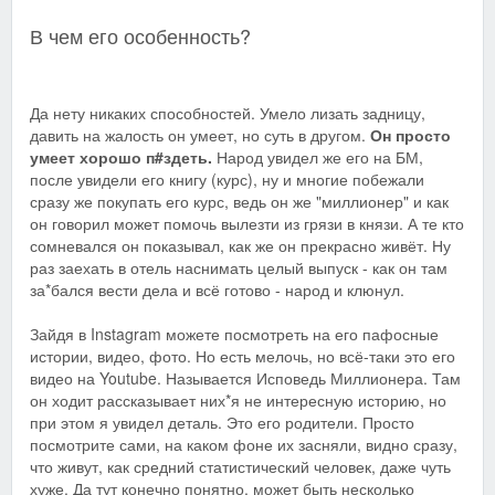
В чем его особенность?
Да нету никаких способностей. Умело лизать задницу,
давить на жалость он умеет, но суть в другом.
Он просто
умеет хорошо п#здеть.
Народ увидел же его на БМ,
после увидели его книгу (курс), ну и многие побежали
сразу же покупать его курс, ведь он же "миллионер" и как
он говорил может помочь вылезти из грязи в князи. А те кто
сомневался он показывал, как же он прекрасно живёт. Ну
раз заехать в отель наснимать целый выпуск - как он там
за*бался вести дела и всё готово - народ и клюнул.
Зайдя в Instagram можете посмотреть на его пафосные
истории, видео, фото. Но есть мелочь, но всё-таки это его
видео на Youtube. Называется Исповедь Миллионера. Там
он ходит рассказывает них*я не интересную историю, но
при этом я увидел деталь. Это его родители. Просто
посмотрите сами, на каком фоне их засняли, видно сразу,
что живут, как средний статистический человек, даже чуть
хуже. Да тут конечно понятно, может быть несколько