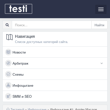
Toggl
navig
Навигация
Список доступных категорий сайта.
Новости
Арбитраж
Схемы
Инфоцыгане
SMM и SEO
Тестируй
»
Инфоцыгане
» Инфоцыгане #1: Артём Маслов