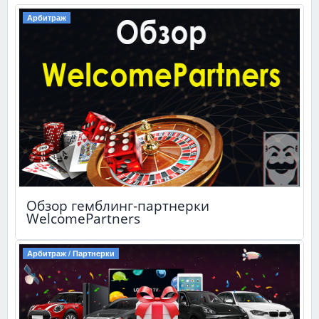
Арбитраж
Обзор гемблинг-партнерки
WelcomePartners
Арбитраж / Партнерки