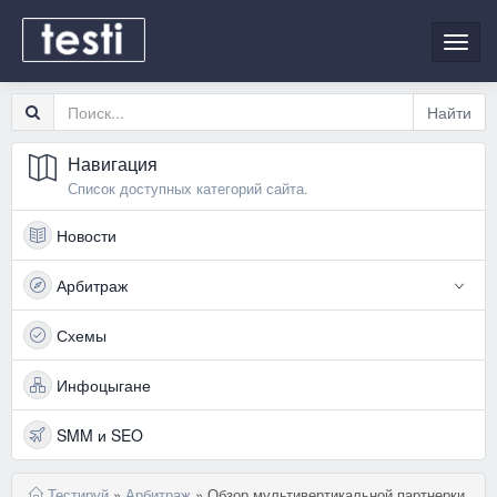
Toggl
navig
Навигация
Список доступных категорий сайта.
Новости
Арбитраж
Схемы
Инфоцыгане
SMM и SEO
Тестируй
»
Арбитраж
» Обзор мультивертикальной партнерки