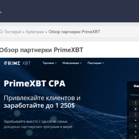
ь
Тестируй
»
Арбитраж
» Обзор партнерки PrimeXBT
Обзор партнерки PrimeXBT