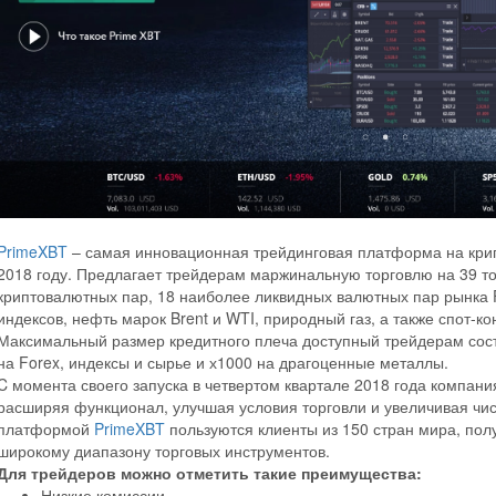
PrimeXBT
– самая инновационная трейдинговая платформа на кри
2018 году. Предлагает трейдерам маржинальную торговлю на 39 тор
криптовалютных пар, 18 наиболее ликвидных валютных пар рынка 
индексов, нефть марок Brent и WTI, природный газ, а также спот-ко
Максимальный размер кредитного плеча доступный трейдерам сост
на Forex, индексы и сырье и х1000 на драгоценные металлы.
C момента своего запуска в четвертом квартале 2018 года компан
расширяя функционал, улучшая условия торговли и увеличивая чис
платформой
PrimeXBT
пользуются клиенты из 150 стран мира, полу
широкому диапазону торговых инструментов.
Для трейдеров можно отметить такие преимущества:
Низкие комиссии.