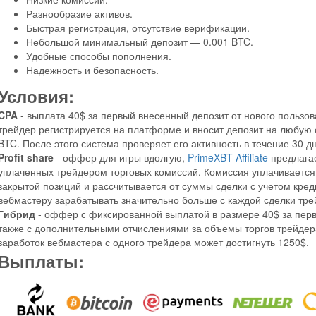
Разнообразие активов.
Быстрая регистрация, отсутствие верификации.
Небольшой минимальный депозит — 0.001 BTC.
Удобные способы пополнения.
Надежность и безопасность.
Условия:
CPA
- выплата 40$ за первый внесенный депозит от нового пользо
трейдер регистрируется на платформе и вносит депозит на любую
BTC. После этого система проверяет его активность в течение 30 д
Profit share
- оффер для игры вдолгую,
PrimeXBT Affiliate
предлагае
уплаченных трейдером торговых комиссий. Комиссия уплачивается
закрытой позиций и рассчитывается от суммы сделки с учетом кред
вебмастеру зарабатывать значительно больше с каждой сделки тре
Гибрид
- оффер с фиксированной выплатой в размере 40$ за первы
также с дополнительными отчислениями за объемы торгов трейде
заработок вебмастера с одного трейдера может достигнуть 1250$.
Выплаты: