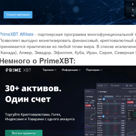
PrimeXBT Affiliate
- партнерская программа многофункциональной
Позволяет выгодно монетизировать финансовый, криптовалютный 
принимается практически из любой точки мира. В списке исключен
(Канада), Алжир, Эквадор, Эфиопия, Куба, Иран, Сирия, Северная 
Немного о PrimeXBT: