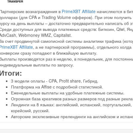
Партнерские вознаграждения в
PrimeXBT Affiliate
начисляются в битк
долларах (для CPA и Trading Volume офферов). При этом получить
курсу на день выплаты – достаточно предварительно написать об э
Среди доступных для вывода платежных средств: Биткоин, Qiwi, Янд
AdvCash, Webmoney WMZ, Capitalist.
За счет продвинутой самописной системы аналитики трафика (кот
PrimeXBT Affiliate
, а не партнерской программы), отдельного холда
конверсии сразу попадают в ближайшую выплату.
Выплаты производятся раз в неделю, в понедельник, для постоян
индивидуальные выплаты по запросу.
Итоги:
3 модели оплаты - CPA, Profit share, Гибрид.
Платформа на Affise с подробной статистикой.
Еженедельные выплаты на удобные платежные системы.
Огромная база креативов разных размеров под разные рекла
Лендинги на 8 языках: английский, испанский, португальский, 
корейский, русский.
Авторские эксклюзивные прелендинги на английском и испан