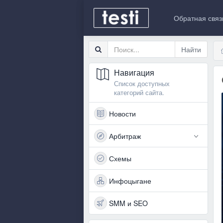
Обратная связ
Навигация
Список доступных
категорий сайта.
Новости
Арбитраж
Схемы
Инфоцыгане
SMM и SEO