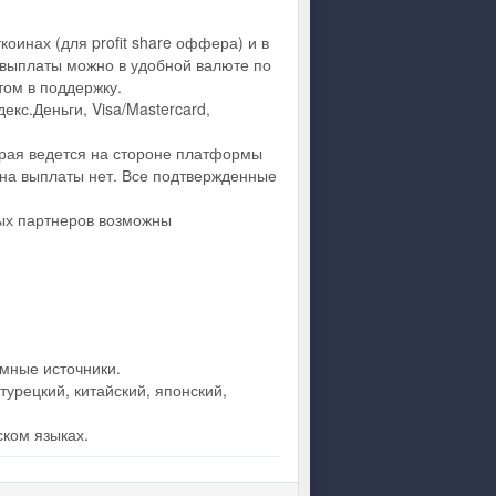
оинах (для profit share оффера) и в
 выплаты можно в удобной валюте по
том в поддержку.
екс.Деньги, Visa/Mastercard,
орая ведется на стороне платформы
 на выплаты нет. Все подтвержденные
ных партнеров возможны
мные источники.
турецкий, китайский, японский,
ском языках.