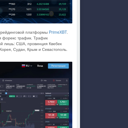
 трейдинговой платформы
PrimeXBT
.
и форекс трафик. Трафик
ий лишь: США, провинция Квебек
Корея, Судан, Крым и Севастополь.