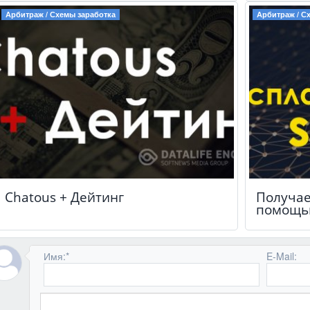
Арбитраж / Схемы заработка
Арбитраж / С
Chatous + Дейтинг
Получае
помощь
Имя:
*
E-Mail: